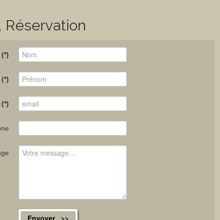
, Réservation
(*)
(*)
(*)
one
age
Envoyer >>