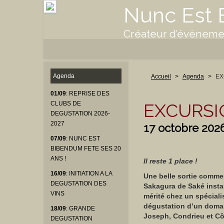
Nunc Est
Créateur d’évènemen
Agenda
Accueil
>
Agenda
>
EX
01/09
: REPRISE DES
EXCURSI
CLUBS DE
DEGUSTATION 2026-
2027
17 octobre 202
07/09
: NUNC EST
BIBENDUM FETE SES 20
ANS !
Il reste 1 place !
16/09
: INITIATION A LA
Une belle sortie comme
DEGUSTATION DES
Sakagura de Saké instal
VINS
mérité chez un spécialis
dégustation d’un domai
18/09
: GRANDE
Joseph, Condrieu et Côt
DEGUSTATION