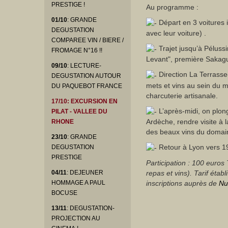
PRESTIGE !
Au programme :
01/10
: GRANDE
Départ en 3 voitures 
DEGUSTATION
avec leur voiture) .
COMPAREE VIN / BIERE /
Trajet jusqu’à Péluss
FROMAGE N°16 !!
Levant", première Sakagu
09/10
: LECTURE-
Direction La Terrasse
DEGUSTATION AUTOUR
mets et vins au sein du m
DU PAQUEBOT FRANCE
charcuterie artisanale.
17/10
: EXCURSION EN
L’après-midi, on plon
PILAT - VALLEE DU
Ardèche, rendre visite à 
RHONE
des beaux vins du domai
23/10
: GRANDE
Retour à Lyon vers 1
DEGUSTATION
PRESTIGE
Participation : 100 euros
04/11
: DEJEUNER
repas et vins). Tarif étab
HOMMAGE A PAUL
inscriptions auprès de
Nu
BOCUSE
13/11
: DEGUSTATION-
PROJECTION AU