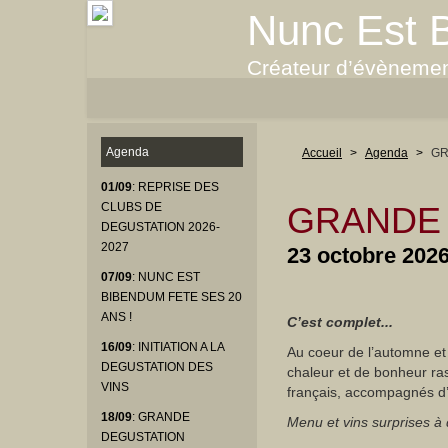
Nunc Est 
Créateur d’évènemen
Agenda
Accueil
>
Agenda
>
GR
01/09
: REPRISE DES
GRANDE 
CLUBS DE
DEGUSTATION 2026-
2027
23 octobre 202
07/09
: NUNC EST
BIBENDUM FETE SES 20
ANS !
C’est complet...
16/09
: INITIATION A LA
Au coeur de l’automne et
DEGUSTATION DES
chaleur et de bonheur ra
VINS
français, accompagnés d’
18/09
: GRANDE
Menu et vins surprises à 
DEGUSTATION