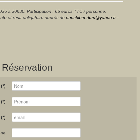
026 à 20h30. Participation : 65 euros TTC / personne.
Info et résa obligatoire auprès de
nuncbibendum@yahoo.fr
-
, Réservation
(*)
(*)
(*)
one