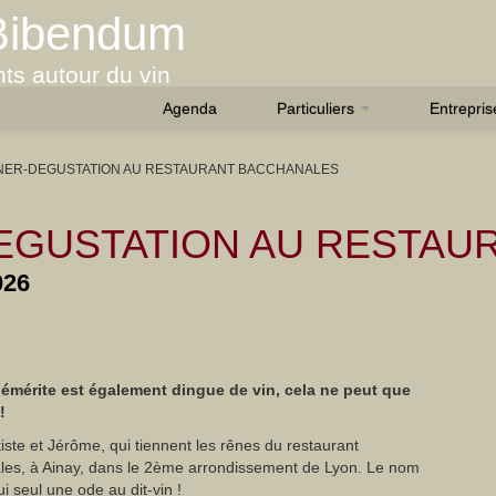
Bibendum
ts autour du vin
Agenda
Particuliers
Entrepri
NER-DEGUSTATION AU RESTAURANT BACCHANALES
EGUSTATION AU RESTAU
026
émérite est également dingue de vin, cela ne peut que
!
iste et Jérôme, qui tiennent les rênes du restaurant
es, à Ainay, dans le 2ème arrondissement de Lyon. Le nom
ui seul une ode au dit-vin !