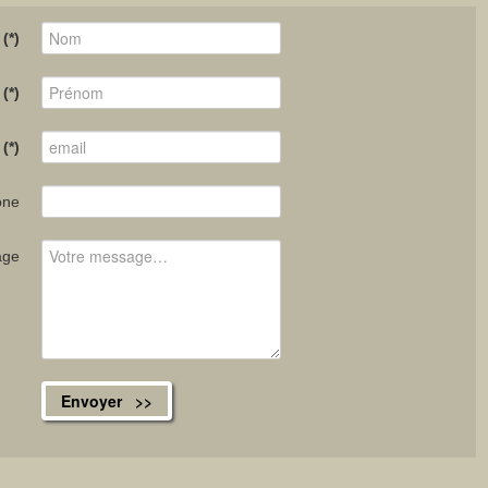
(*)
(*)
(*)
one
age
Envoyer >>