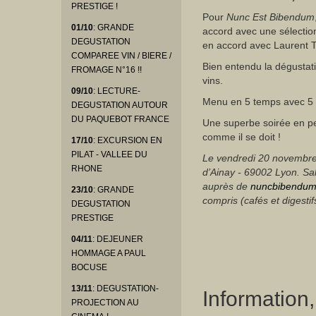
PRESTIGE !
Pour
Nunc Est Bibendum
01/10
: GRANDE
accord avec une sélectio
DEGUSTATION
en accord avec Laurent Tu
COMPAREE VIN / BIERE /
Bien entendu la dégustat
FROMAGE N°16 !!
vins.
09/10
: LECTURE-
Menu en 5 temps avec 5 
DEGUSTATION AUTOUR
DU PAQUEBOT FRANCE
Une superbe soirée en pe
comme il se doit !
17/10
: EXCURSION EN
PILAT - VALLEE DU
Le vendredi 20 novembre
RHONE
d’Ainay - 69002 Lyon. Sall
auprès de
nuncbibendum
23/10
: GRANDE
compris (cafés et digesti
DEGUSTATION
PRESTIGE
04/11
: DEJEUNER
HOMMAGE A PAUL
BOCUSE
13/11
: DEGUSTATION-
Information
PROJECTION AU