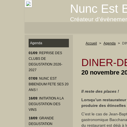
Nunc Est 
Créateur d’évènemen
Agenda
Accueil
>
Agenda
>
DI
01/09
: REPRISE DES
DINER-D
CLUBS DE
DEGUSTATION 2026-
2027
20 novembre 2
07/09
: NUNC EST
BIBENDUM FETE SES 20
ANS !
Il reste des places !
16/09
: INITIATION A LA
Lorsqu’un restaurateur 
DEGUSTATION DES
produire des étincelles 
VINS
C’est le cas de Jean-Bapt
18/09
: GRANDE
gastronomique Bacchanal
DEGUSTATION
du restaurant est déjà à l