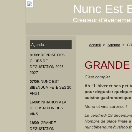
Nunc Est 
Créateur d’évènemen
Agenda
Accueil
>
Agenda
>
GR
01/09
: REPRISE DES
GRANDE 
CLUBS DE
DEGUSTATION 2026-
2027
C’est complet
07/09
: NUNC EST
Ah ! L’hiver et ses pet
BIBENDUM FETE SES 20
pour déguster quelque
ANS !
cuisine gastronomique 
16/09
: INITIATION A LA
Menu et vins surprise !
DEGUSTATION DES
VINS
Le vendredi 19 décembre 
Nombre de place limité à 1
18/09
: GRANDE
nuncbibendum@yahoo.fr -
DEGUSTATION