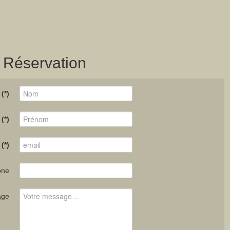
, Réservation
(*)
(*)
(*)
one
age