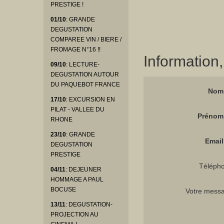
PRESTIGE !
01/10
: GRANDE
DEGUSTATION
COMPAREE VIN / BIERE /
FROMAGE N°16 !!
Information
09/10
: LECTURE-
DEGUSTATION AUTOUR
DU PAQUEBOT FRANCE
Nom 
17/10
: EXCURSION EN
PILAT - VALLEE DU
Prénom 
RHONE
23/10
: GRANDE
Email 
DEGUSTATION
PRESTIGE
Téléph
04/11
: DEJEUNER
HOMMAGE A PAUL
BOCUSE
Votre mess
13/11
: DEGUSTATION-
PROJECTION AU